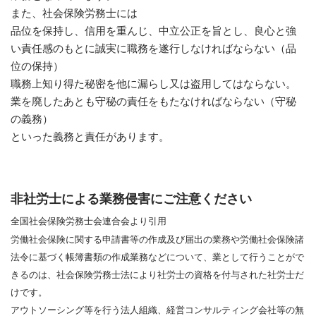
​また、社会保険労務士には
品位を保持し、信用を重んじ、中立公正を旨とし、良心と強
い責任感のもとに誠実に職務を遂行しなければならない（品
位の保持）
職務上知り得た秘密を他に漏らし又は盗用してはならない。
業を廃したあとも守秘の責任をもたなければならない（守秘
の義務）
といった義務と責任があります。
非社労士による業務侵害にご注意ください
全国社会保険労務士会連合会より引用
労働社会保険に関する申請書等の作成及び届出の業務や労働社会保険諸
法令に基づく帳簿書類の作成業務などについて、業として行うことがで
きるのは、社会保険労務士法により社労士の資格を付与された社労士だ
けです。
アウトソーシング等を行う法人組織、経営コンサルティング会社等の無